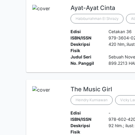
Ayat-Ayat Cinta
Habiburrahman El Shirazy
Ab
Edisi
Cetakan 36
ISBN/ISSN
979-3604-0
Deskripsi
420 hlm,:ilus
Fisik
Judul Seri
Sebuah Nove
No. Panggil
899.2213 HA
The Music Girl
Heindry Kurniawan
Vicky La
Edisi
-
ISBN/ISSN
978-602-42
Deskripsi
92 hlm.; ilus
Fisik