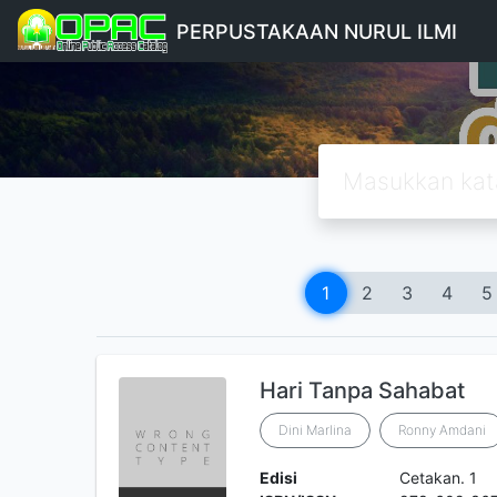
PERPUSTAKAAN NURUL ILMI
1
2
3
4
5
Hari Tanpa Sahabat
Dini Marlina
Ronny Amdani
Edisi
Cetakan. 1