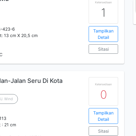
Ketersediaan
1
3-423-6
Tampilkan
st: 13 cm X 20,5 cm
Detail
Sitasi
 C
an-Jalan Seru Di Kota
Ketersediaan
0
JJ. Wind
Tampilkan
113
Detail
t : 21 cm
Sitasi