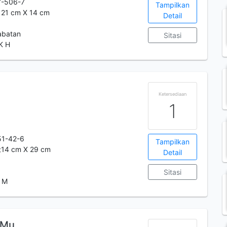
7-506-7
Tampilkan
t: 21 cm X 14 cm
Detail
abatan
Sitasi
K H
Ketersediaan
1
51-42-6
Tampilkan
t;14 cm X 29 cm
Detail
Sitasi
A M
-Mu