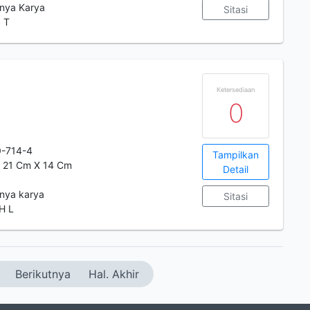
unya Karya
Sitasi
 T
Ketersediaan
0
-714-4
Tampilkan
t: 21 Cm X 14 Cm
Detail
unya karya
Sitasi
H L
Berikutnya
Hal. Akhir