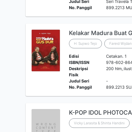
Judul Seri
Seri Travela 
No. Panggil
899.2213 M
Kelakar Madura Buat 
H. Sujiwo Tejo
Fareid Wijdan
Edisi
Cetakan. 1
ISBN/ISSN
978-602-86
Deskripsi
200 hlm,:ilus
Fisik
Judul Seri
-
No. Panggil
899.2213 SU
K-POP IDOL PHOTOC
Vicky Larasita & Shinta Handini