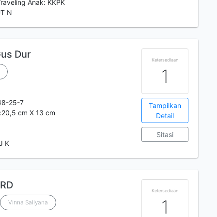
Traveling Anak: KKPK
UT N
Gus Dur
Ketersediaan
1
48-25-7
Tampilkan
t:20,5 cm X 13 cm
Detail
Sitasi
J K
ARD
Ketersediaan
1
Vinna Sallyana