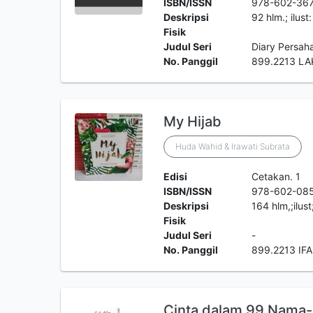
ISBN/ISSN
978-602-36
Deskripsi
92 hlm.; ilus
Fisik
Judul Seri
Diary Persah
No. Panggil
899.2213 LA
My Hijab
Huda Wahid & Irawati Subrata
Edisi
Cetakan. 1
ISBN/ISSN
978-602-08
Deskripsi
164 hlm,;ilus
Fisik
Judul Seri
-
No. Panggil
899.2213 IF
Cinta dalam 99 Nama