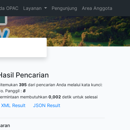
da OPAC
Layanan
Pengunjung
Area Anggota
Hasil Pencarian
itemukan
395
dari pencarian Anda melalui kata kunci:
o. Panggil :
8
ermintaan membutuhkan
0,002
detik untuk selesai
XML Result
JSON Result
aran