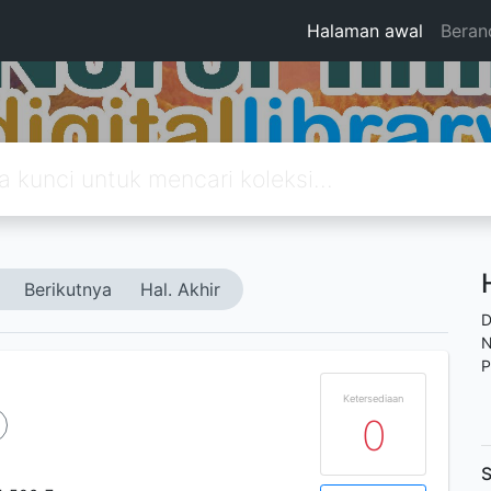
Halaman awal
Beran
Berikutnya
Hal. Akhir
D
N
P
Ketersediaan
0
S