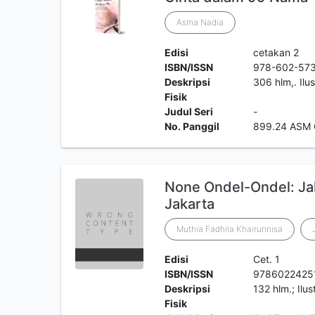
Asma Nadia
Edisi
cetakan 2
ISBN/ISSN
978-602-57
Deskripsi
306 hlm,. Ilu
Fisik
Judul Seri
-
No. Panggil
899.24 ASM
None Ondel-Ondel: Jal
Jakarta
Muthia Fadhila Khairunnisa
Edisi
Cet. 1
ISBN/ISSN
9786022425
Deskripsi
132 hlm.; Ilus
Fisik