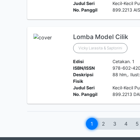
Judul Seri
Kecil-Kecil P
No. Panggil
899.2213 AIS
Lomba Model Cilik
Vicky Larasita & Saptorini
Edisi
Cetakan. 1
ISBN/ISSN
978-602-420
Deskripsi
88 hlm,. Ilus
Fisik
Judul Seri
Kecil-Kecil P
No. Panggil
899.2213 DA
1
2
3
4
5