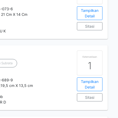
4-073-6
Tampilkan
t: 21 Cm X 14 Cm
Detail
Sitasi
U K
Ketersediaan
1
i Subrata
2-689-9
Tampilkan
t;19,5 cm X 13,5 cm
Detail
ub
Sitasi
R D