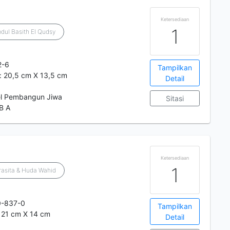
Ketersediaan
1
dul Basith El Qudsy
2-6
Tampilkan
t: 20,5 cm X 13,5 cm
Detail
l Pembangun Jiwa
Sitasi
B A
Ketersediaan
1
rasita & Huda Wahid
0-837-0
Tampilkan
t: 21 cm X 14 cm
Detail