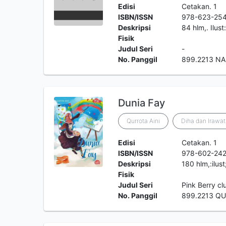
Edisi
Cetakan. 1
ISBN/ISSN
978-623-25
Deskripsi
84 hlm,. Ilus
Fisik
Judul Seri
-
No. Panggil
899.2213 NA
Dunia Fay
Qurrota Aini
Diha dan Irawat
Edisi
Cetakan. 1
ISBN/ISSN
978-602-24
Deskripsi
180 hlm,:ilus
Fisik
Judul Seri
Pink Berry cl
No. Panggil
899.2213 QU