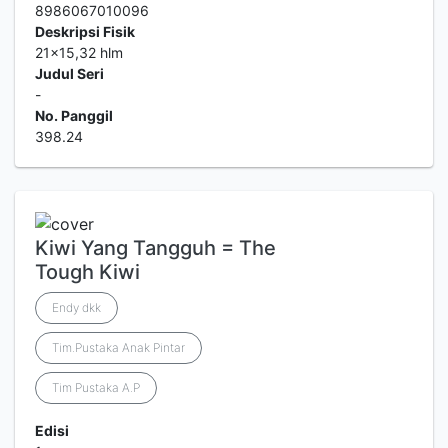
8986067010096
Deskripsi Fisik
21x15,32 hlm
Judul Seri
-
No. Panggil
398.24
Kiwi Yang Tangguh = The
Tough Kiwi
Endy dkk
Tim.Pustaka Anak Pintar
Tim Pustaka A.P
Edisi