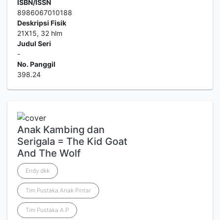
ISBN/ISSN
8986067010188
Deskripsi Fisik
21X15, 32 hlm
Judul Seri
-
No. Panggil
398.24
Anak Kambing dan
Serigala = The Kid Goat
And The Wolf
Endy dkk
Tim.Pustaka Anak Pintar
Tim Pustaka A.P