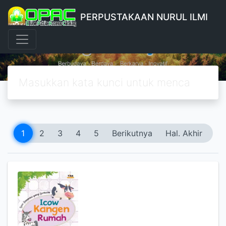
PERPUSTAKAAN NURUL ILMI
1
2
3
4
5
Berikutnya
Hal. Akhir