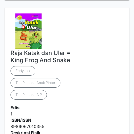
Raja Katak dan Ular =
King Frog And Snake
Endy dkk
Tim.Pustaka Anak Pintar
Tim Pustaka A.P
Edisi
1
ISBN/ISSN
8986067010355
Deskripsi Fisik