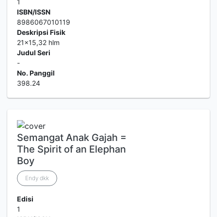
1
ISBN/ISSN
8986067010119
Deskripsi Fisik
21x15,32 hlm
Judul Seri
-
No. Panggil
398.24
Semangat Anak Gajah =
The Spirit of an Elephan
Boy
Endy dkk
Edisi
1