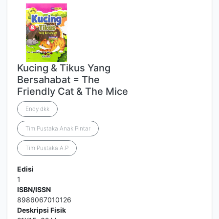
Kucing & Tikus Yang
Bersahabat = The
Friendly Cat & The Mice
Endy dkk
Tim.Pustaka Anak Pintar
Tim Pustaka A.P
Edisi
1
ISBN/ISSN
8986067010126
Deskripsi Fisik