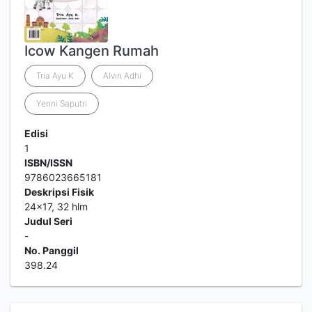
Icow Kangen Rumah
Tria Ayu K
Alvin Adhi
Yenni Saputri
Edisi
1
ISBN/ISSN
9786023665181
Deskripsi Fisik
24x17, 32 hlm
Judul Seri
-
No. Panggil
398.24