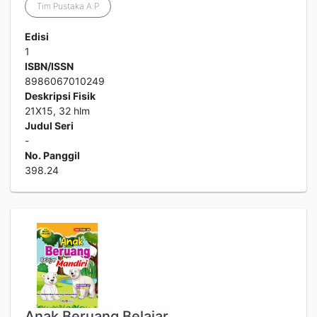
Tim Pustaka A.P
Edisi
1
ISBN/ISSN
8986067010249
Deskripsi Fisik
21X15, 32 hlm
Judul Seri
-
No. Panggil
398.24
Anak Beruang Belajar