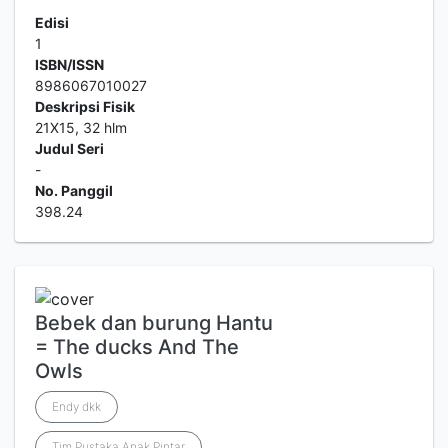
Edisi
1
ISBN/ISSN
8986067010027
Deskripsi Fisik
21X15, 32 hlm
Judul Seri
-
No. Panggil
398.24
Bebek dan burung Hantu
= The ducks And The
Owls
Endy dkk
Tim.Pustaka Anak Pintar