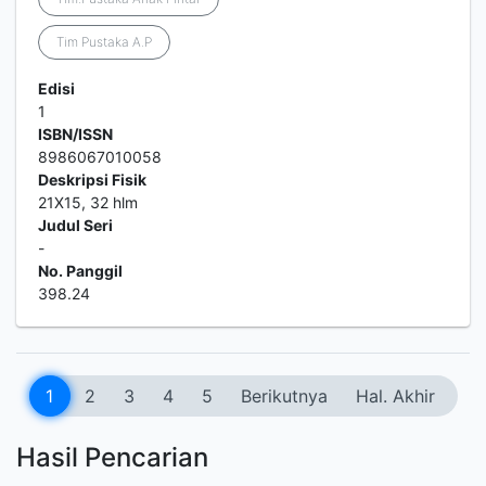
Tim Pustaka A.P
Edisi
1
ISBN/ISSN
8986067010058
Deskripsi Fisik
21X15, 32 hlm
Judul Seri
-
No. Panggil
398.24
1
2
3
4
5
Berikutnya
Hal. Akhir
Hasil Pencarian