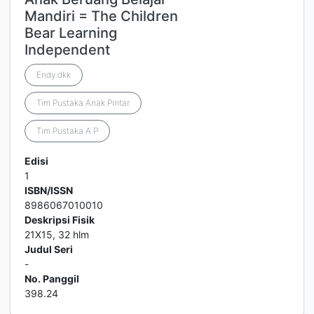
Mandiri = The Children
Bear Learning
Independent
Endy dkk
Tim.Pustaka Anak Pintar
Tim Pustaka A.P
Edisi
1
ISBN/ISSN
8986067010010
Deskripsi Fisik
21X15, 32 hlm
Judul Seri
-
No. Panggil
398.24