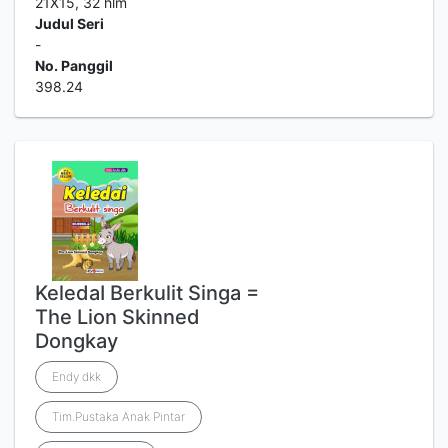
21X15, 32 hlm
Judul Seri
-
No. Panggil
398.24
KeledaI Berkulit Singa =
The Lion Skinned
Dongkay
Endy dkk
Tim.Pustaka Anak Pintar