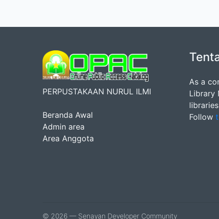
Tent
As a co
PERPUSTAKAAN NURUL ILMI
Library
librarie
Beranda Awal
Follow
t
Admin area
Area Anggota
© 2026 — Senayan Developer Community